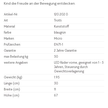
Kind die Freude an der Bewegung entdecken.
Artikel-Nr.
120.202.0
Art
Trotti
Material
Kunststoff
Farbe
blaugrün
Marken
Micro
Prüfzeichen
EN71-1
Garantie
2 Jahre Garantie
max Belastung kg
50
weitere Angaben
LED Räder vorne, geeignet von 1 - 5
Jahren, Steuerung durch
Gewichtsverlagerung
Gewicht (kg)
1.95
Länge (cm)
30
Breite (cm)
11
Höhe (cm)
67