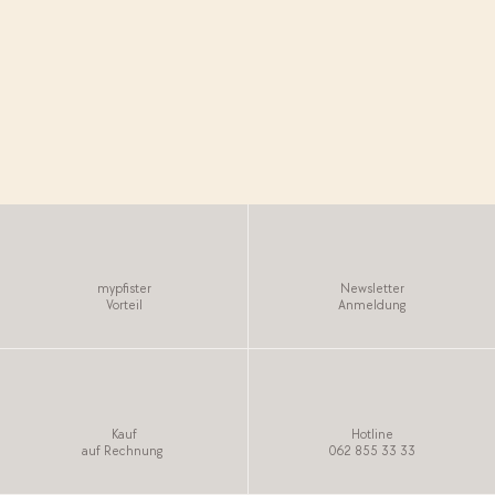
Tipps für eine gute Atmosphäre im Schlafzimmer
Mehr erfahren
mypfister
Newsletter
Vorteil
Anmeldung
Kauf
Hotline
auf Rechnung
062 855 33 33