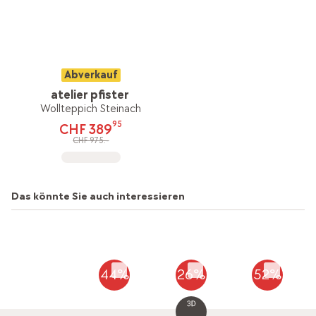
Abverkauf
atelier pfister
Wollteppich Steinach
95
CHF 389
CHF 975.-
Das könnte Sie auch interessieren
44%
26%
52%