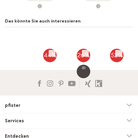
Das könnte Sie auch interessieren
44%
26%
52%
pfister
Unternehmen
Services
Umwelt & Nachhaltigkeit
Beratung
Entdecken