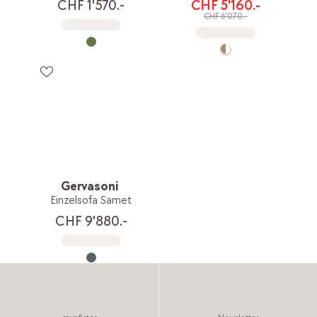
CHF 1'570.-
CHF 5'160.-
CHF 6'070.-
Gervasoni
Einzelsofa Samet
CHF 9'880.-