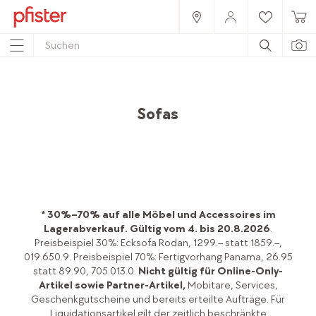
Home
Produkte
Möbel
Wohnzimmer
Sofas & Bettsofas
Sofas
* 30%–70% auf alle Möbel und Accessoires im
Lagerabverkauf.
Gültig vom 4. bis 20.8.2026
.
Preisbeispiel 30%: Ecksofa Rodan, 1299.– statt 1859.–,
019.650.9. Preisbeispiel 70%: Fertigvorhang Panama, 26.95
statt 89.90, 705.013.0.
Nicht gültig für Online-Only-
Artikel sowie Partner-Artikel,
Mobitare, Services,
Geschenkgutscheine und bereits erteilte Aufträge. Für
Liquidationsartikel gilt der zeitlich beschränkte