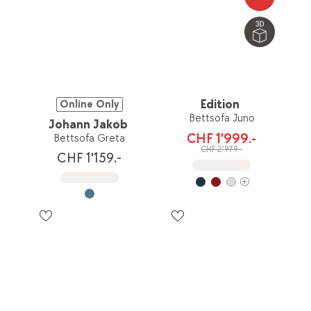
Edition
Online Only
Bettsofa Juno
Johann Jakob
CHF 1'999.-
Bettsofa Greta
CHF 2'979.-
CHF 1'159.-