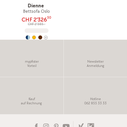
Dienne
Bettsofa Oslo
50
CHF 2'326
CHF 2'585.-
mypfister
Newsletter
Vorteil
Anmeldung
Kauf
Hotline
auf Rechnung
062 855 33 33