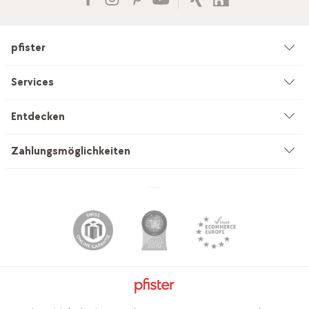
pfister
Unternehmen
Services
Umwelt & Nachhaltigkeit
Beratung
Entdecken
Kataloge & Werbemittel
Service auf Mass
Küchenstudio
Zahlungsmöglichkeiten
Filialen
Vorhang-Nähservice
INEVO
Jobs & Karriere
Lieferung & Montage
pfister outlet
Lehrstellen
pfister Miettransporter
Küchenstudio Outlet
Presse
Interior Design Service
Mobitare Newsletter
mypfister Member
Pflege & Reinigung
pfister English Version
Newsletter
Häufige Fragen