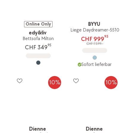
BYYU
Online Only
Liege Daydreamer-5510
edy&liv
95
CHF 999
Bettsofa Milton
CHF 1'599.-
95
CHF 349
Sofort lieferbar
10%
10%
Dienne
Dienne