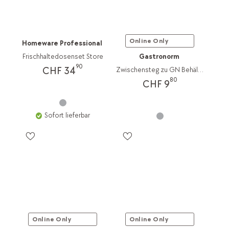
Online Only
Homeware Professional
Frischhaltedosenset Store
Gastronorm
90
CHF 34
Zwischensteg zu GN Behälter Inox
80
CHF 9
Sofort lieferbar
Online Only
Online Only