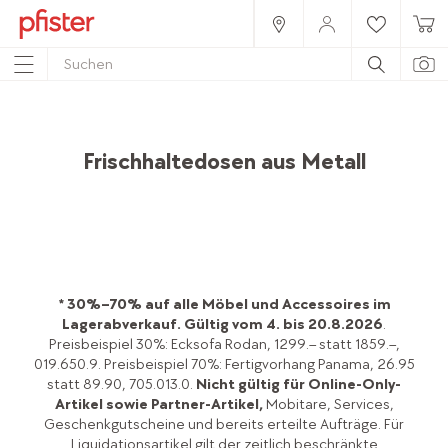
Home
Produkte
Accessoires
Küche
Aufbewahrung & Vorratsdosen
Frischhaltedosen aus Metall
* 30%–70% auf alle Möbel und Accessoires im
Lagerabverkauf.
Gültig vom 4. bis 20.8.2026
.
Preisbeispiel 30%: Ecksofa Rodan, 1299.– statt 1859.–,
019.650.9. Preisbeispiel 70%: Fertigvorhang Panama, 26.95
statt 89.90, 705.013.0.
Nicht gültig für Online-Only-
Artikel sowie Partner-Artikel,
Mobitare, Services,
Geschenkgutscheine und bereits erteilte Aufträge. Für
Liquidationsartikel gilt der zeitlich beschränkte