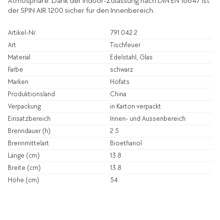
Atmosphäre. Dank der Indoor-Zulassung nach DIN EN 16647 ist
der SPIN AIR 1200 sicher für den Innenbereich.
Artikel-Nr.
791.042.2
Art
Tischfeuer
Material
Edelstahl, Glas
Farbe
schwarz
Marken
Höfats
Produktionsland
China
Verpackung
in Karton verpackt
Einsatzbereich
Innen- und Aussenbereich
Brenndauer (h)
2.5
Brennmittelart
Bioethanol
Länge (cm)
13.8
Breite (cm)
13.8
Höhe (cm)
54