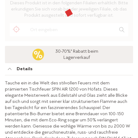
Dieses Produkt ist in den folgenden Filialen erhältlich. Bitte
erkundigen Sie sich vorab bei der jeweiligen Filiale, ob das
Produkt ausgestellt und sofort verfügbar ist.
30-70%* Rabatt beim
Lagerverkauf
Details
Tauche ein in die Welt des stilvollen Feuers mit dem
prämierten Tischfeuer SPIN AIR 1200 von Höfats. Dieses
elegante Meisterwerk aus Edelstahl und Glas zieht alle Blicke
auf sich und sorgt mit seiner klar strukturierten Flamme auch
bei Tageslicht für ein faszinierendes Schauspiel. Der
patentierte Bio-Burner bietet eine Brenndauer von 100-150
Minuten, die mit dem Eco-Ring sogar um 50% verlängert
werden kann. Geniesse die wohlige Wärme von bis zu 2000 W
und entdecke die geruchsneutrale, russ- und rauchfreie