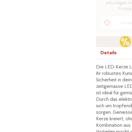
erkundigen Sie
Produkt
Details
Die LED-Kerze Li
ihr robustes Kuns
Sicherheit in de
zeitgemässe LED-K
ist ideal für ge
Durch das elektri
sich um tropfen
sorgen. Geniess
Kerze kreiert, o
Kombination aus
Vorteilen macht 