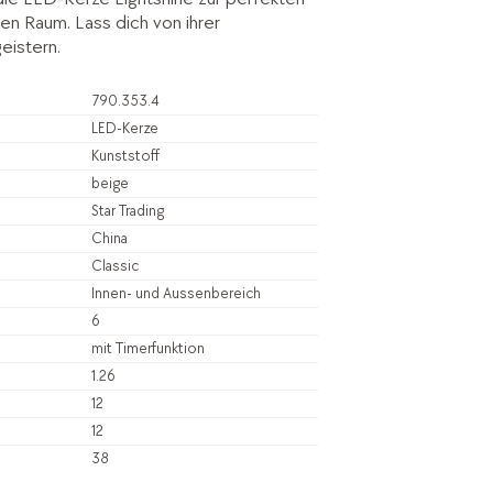
en Raum. Lass dich von ihrer
geistern.
790.353.4
LED-Kerze
Kunststoff
beige
Star Trading
China
Classic
Innen- und Aussenbereich
6
mit Timerfunktion
1.26
12
12
38