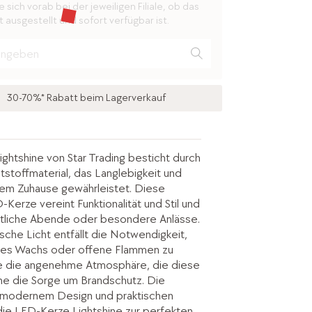
 sich vorab bei der jeweiligen Filiale, ob das
 ausgestellt und sofort verfügbar ist.
30-70%* Rabatt beim Lagerverkauf
ghtshine von Star Trading besticht durch
tstoffmaterial, das Langlebigkeit und
inem Zuhause gewährleistet. Diese
erze vereint Funktionalität und Stil und
mütliche Abende oder besondere Anlässe.
sche Licht entfällt die Notwendigkeit,
des Wachs oder offene Flammen zu
e die angenehme Atmosphäre, die diese
hne die Sorge um Brandschutz. Die
 modernem Design und praktischen
die LED-Kerze Lightshine zur perfekten