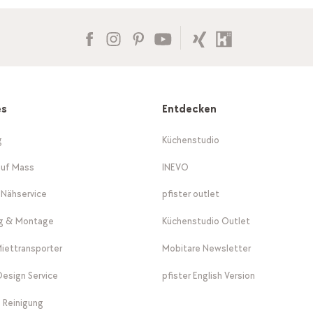
es
Entdecken
g
Küchenstudio
auf Mass
INEVO
-Nähservice
pfister outlet
ng & Montage
Küchenstudio Outlet
Miettransporter
Mobitare Newsletter
 Design Service
pfister English Version
 Reinigung