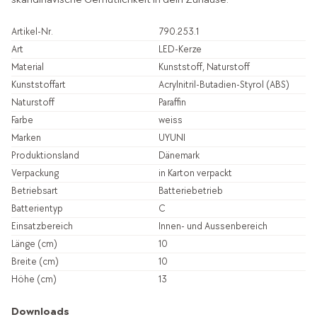
Artikel-Nr.
790.253.1
Art
LED-Kerze
Material
Kunststoff, Naturstoff
Kunststoffart
Acrylnitril-Butadien-Styrol (ABS)
Naturstoff
Paraffin
Farbe
weiss
Marken
UYUNI
Produktionsland
Dänemark
Verpackung
in Karton verpackt
Betriebsart
Batteriebetrieb
Batterientyp
C
Einsatzbereich
Innen- und Aussenbereich
Länge (cm)
10
Breite (cm)
10
Höhe (cm)
13
Downloads