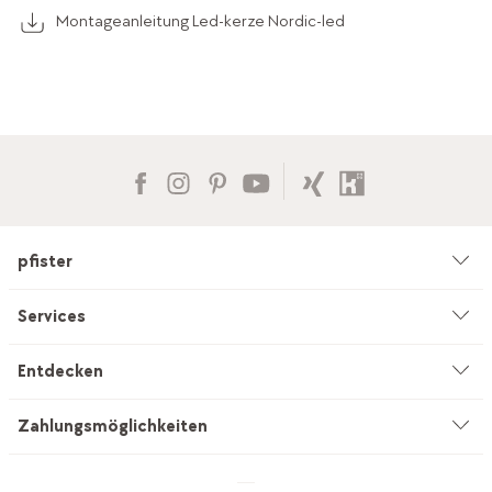
Montageanleitung Led-kerze Nordic-led
pfister
Unternehmen
Services
Umwelt & Nachhaltigkeit
Beratung
Entdecken
Kataloge & Werbemittel
Service auf Mass
Küchenstudio
Zahlungsmöglichkeiten
Filialen
Vorhang-Nähservice
INEVO
Jobs & Karriere