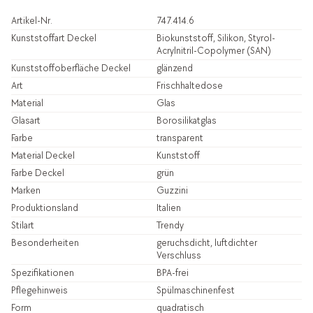
Artikel-Nr.
747.414.6
Kunststoffart Deckel
Biokunststoff, Silikon, Styrol-
Acrylnitril-Copolymer (SAN)
Kunststoffoberfläche Deckel
glänzend
Art
Frischhaltedose
Material
Glas
Glasart
Borosilikatglas
Farbe
transparent
Material Deckel
Kunststoff
Farbe Deckel
grün
Marken
Guzzini
Produktionsland
Italien
Stilart
Trendy
Besonderheiten
geruchsdicht, luftdichter
Verschluss
Spezifikationen
BPA-frei
Pflegehinweis
Spülmaschinenfest
Form
quadratisch