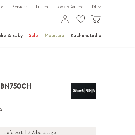
ter
Services
Filialen
Jobs & Karriere
DE
lie & Baby
Sale
Mobitare
Küchenstudio
r BN750CH
5
Lieferzeit: 1-3 Arbeitstage