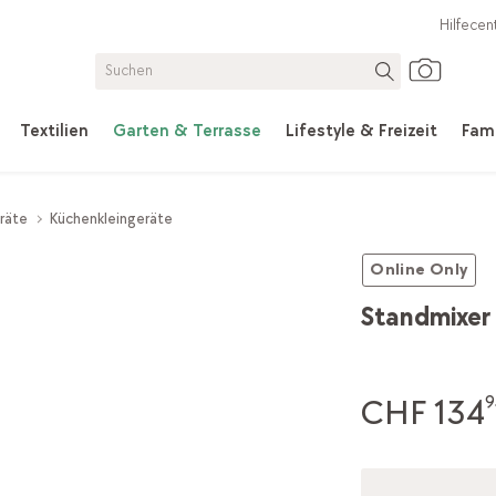
Hilfecen
Textilien
Garten & Terrasse
Lifestyle & Freizeit
Fami
räte
Küchenkleingeräte
Online Only
Standmixe
CHF 134
9