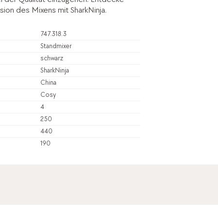
ion des Mixens mit SharkNinja.
747.318.3
Standmixer
schwarz
SharkNinja
China
Cosy
4
250
440
190