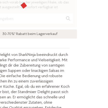
 sich vorab bei der jeweiligen Filiale, ob das
 ausgestellt und sofort verfügbar ist.
30-70%* Rabatt beim Lagerverkauf
elight von SharkNinja beeindruckt durch
arke Performance und Vielseitigkeit. Mit
ingt dir die Zubereitung von samtigen
gen Suppen oder knackigen Salsas im
ie einfache Bedienung und robuste
hen ihn zu einem zuverlässigen
er Küche. Egal, ob du ein erfahrener Koch
 bist, der Standmixer Delight passt sich
sen an. Er ermöglicht das schnelle und
 verschiedenster Zutaten, ohne
 der Qualität einzugehen. Entdecke