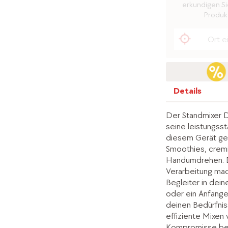
erkundigen Sie
Produkt
Details
Der Standmixer D
seine leistungsst
diesem Gerät gel
Smoothies, cremi
Handumdrehen. D
Verarbeitung mac
Begleiter in dein
oder ein Anfänger
deinen Bedürfnis
effiziente Mixen
Kompromisse bei