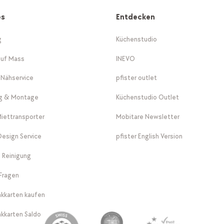
es
Entdecken
g
Küchenstudio
auf Mass
INEVO
-Nähservice
pfister outlet
ng & Montage
Küchenstudio Outlet
Miettransporter
Mobitare Newsletter
 Design Service
pfister English Version
 Reinigung
Fragen
kkarten kaufen
kkarten Saldo