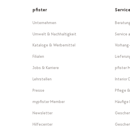
pfister
Servic
Unternehmen
Beratun
Umwelt & Nachhaltigkeit
Service 
Kataloge & Werbemittel
Vorhang
Filialen
Lieferu
Jobs & Karriere
pfister 
Lehrstellen
Interior
Presse
Pflege &
mypfister Member
Häufige 
Newsletter
Geschen
Hilfecenter
Geschen