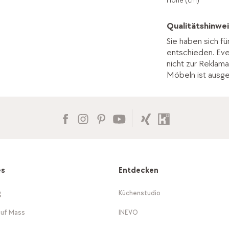
Höhe (cm)
Qualitätshinwei
Sie haben sich fü
entschieden. Ev
nicht zur Reklama
Möbeln ist ausg
es
Entdecken
g
Küchenstudio
auf Mass
INEVO