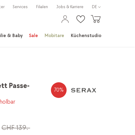
ter
Services
Filialen
Jobs & Karriere
DE
lie & Baby
Sale
Mobitare
Küchenstudio
ett Passe-
70
%
bholbar
CHF 139.-