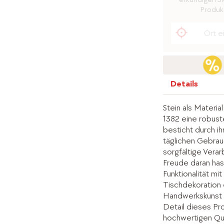
Produkt
Details
Stein als Materia
1382 eine robuste
besticht durch ih
täglichen Gebra
sorgfältige Verar
Freude daran has
Funktionalität mi
Tischdekoration e
Handwerkskunst u
Detail dieses Pr
hochwertigen Qua