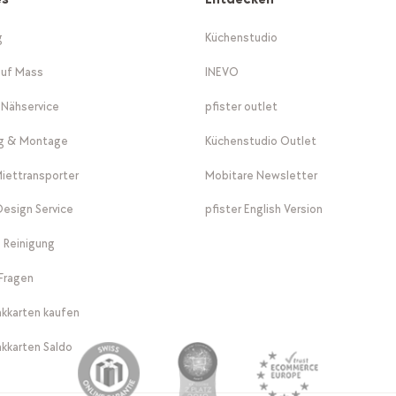
g
Küchenstudio
auf Mass
INEVO
-Nähservice
pfister outlet
ng & Montage
Küchenstudio Outlet
Miettransporter
Mobitare Newsletter
 Design Service
pfister English Version
 Reinigung
Fragen
kkarten kaufen
kkarten Saldo