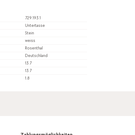
729.193.1
Untertasse
Stein
weiss
Rosenthal
Deutschland
13.7
13.7
1.8
Zahlungsmöglichkeiten