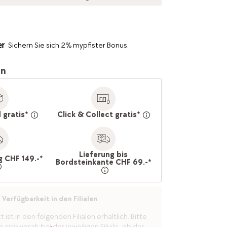
Sichern Sie sich 2% mypfister Bonus.
en
 gratis*
Click & Collect gratis*
Lieferung bis
g CHF 149.-*
Bordsteinkante CHF 69.-*
Verfügbarkeit in den Filialen
ist in den folgenden Filialen erhältlich. Bitte
 sich vorab bei der jeweiligen Filiale, ob das