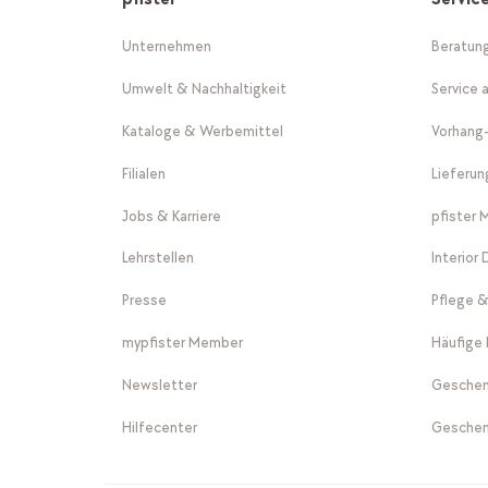
Unternehmen
Beratun
Umwelt & Nachhaltigkeit
Service 
Kataloge & Werbemittel
Vorhang
Filialen
Lieferu
Jobs & Karriere
pfister 
Lehrstellen
Interior
Presse
Pflege &
mypfister Member
Häufige 
Newsletter
Geschen
Hilfecenter
Geschen