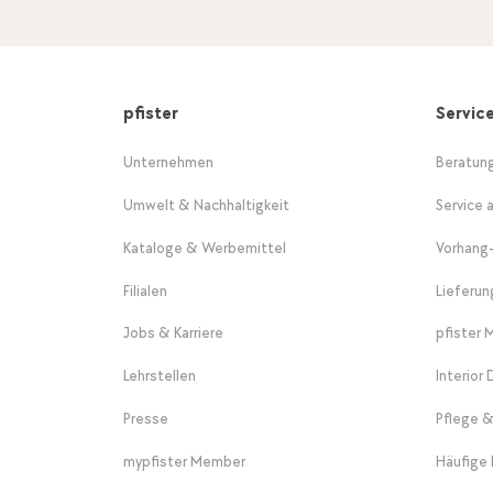
pfister
Servic
Unternehmen
Beratun
Umwelt & Nachhaltigkeit
Service 
Kataloge & Werbemittel
Vorhang
Filialen
Lieferu
Jobs & Karriere
pfister 
Lehrstellen
Interior
Presse
Pflege &
mypfister Member
Häufige 