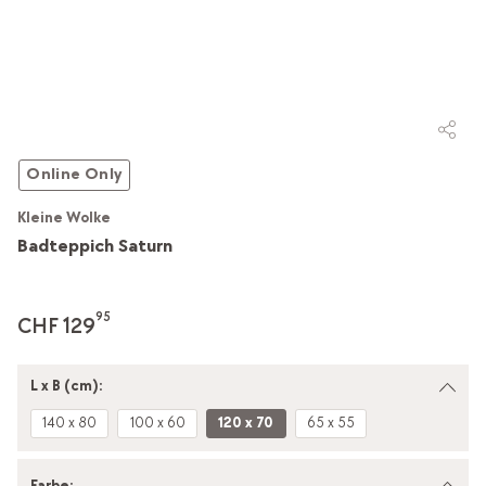
Online Only
Kleine Wolke
Badteppich Saturn
95
CHF 129
L x B (cm):
140 x 80
100 x 60
120 x 70
65 x 55
Farbe
: