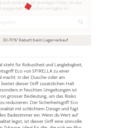
 sich vorab bei der jeweiligen Filiale, ob das
 ausgestellt und sofort verfügbar ist.
30-70%* Rabatt beim Lagerverkauf
al steht für Robustheit und Langlebigkeit,
itsgriff Eco von SPIRELLA zu einer
hl macht. In der Dusche oder am
ietet dieser Griff zusätzlichen Halt
Besonders in feuchten Umgebungen ist
f von grosser Bedeutung, um das Risiko
zu reduzieren. Der Sicherheitsgriff Eco
onalität mit schlichtem Design und fügt
jedes Badezimmer ein. Wenn du Wert auf
lität legst, ist dieser Griff eine sinnvolle
 Zuhause. Ideal für alle, die sich ein Plus