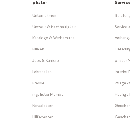
pfister
Servic
Unternehmen
Beratun
Umwelt & Nachhaltigkeit
Service 
Kataloge & Werbemittel
Vorhang
Filialen
Lieferu
Jobs & Karriere
pfister 
Lehrstellen
Interior
Presse
Pflege &
mypfister Member
Häufige 
Newsletter
Geschen
Hilfecenter
Geschen