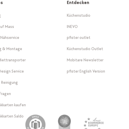
es
Entdecken
g
Küchenstudio
auf Mass
INEVO
-Nähservice
pfister outlet
ng & Montage
Küchenstudio Outlet
Miettransporter
Mobitare Newsletter
 Design Service
pfister English Version
 Reinigung
Fragen
kkarten kaufen
kkarten Saldo