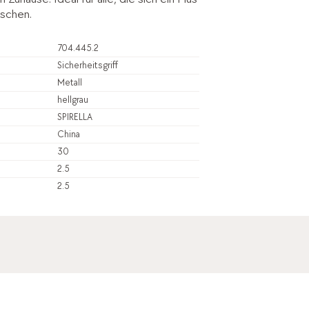
nschen.
704.445.2
Sicherheitsgriff
Metall
hellgrau
SPIRELLA
China
30
2.5
2.5