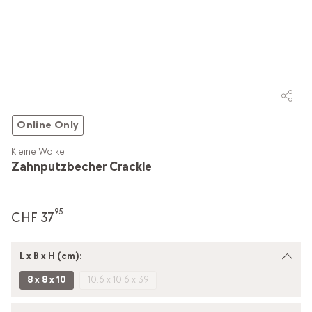
Online Only
Kleine Wolke
Zahnputzbecher Crackle
95
CHF 37
L x B x H (cm):
8 x 8 x 10
10.6 x 10.6 x 39