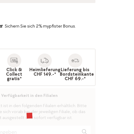
Sichern Sie sich 2% mypfister Bonus.
Click &
Heimlieferung
Lieferung bis
Collect
CHF 149.-*
Bordsteinkante
gratis*
CHF 69.-*
Verfügbarkeit in den Filialen
ist in den folgenden Filialen erhältlich. Bitte
 sich vorab bei der jeweiligen Filiale, ob das
 ausgestellt und sofort verfügbar ist.