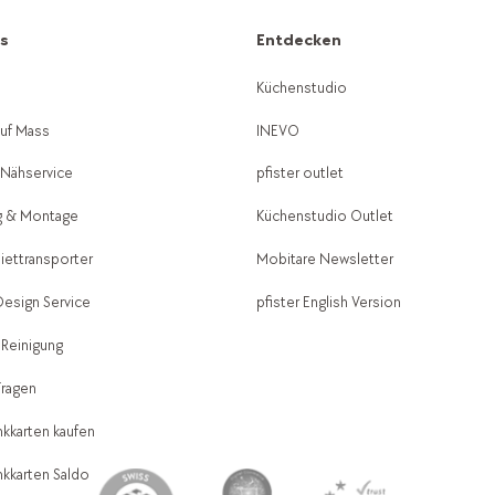
es
Entdecken
g
Küchenstudio
auf Mass
INEVO
-Nähservice
pfister outlet
g & Montage
Küchenstudio Outlet
Miettransporter
Mobitare Newsletter
 Design Service
pfister English Version
 Reinigung
Fragen
kkarten kaufen
kkarten Saldo