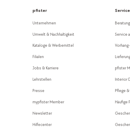
pfister
Servic
Unternehmen
Beratun
Umwelt & Nachhaltigkeit
Service 
Kataloge & Werbemittel
Vorhang
Filialen
Lieferun
Jobs & Karriere
pfister 
Lehrstellen
Interior
Presse
Pflege &
mypfister Member
Häufige 
Newsletter
Geschen
Hilfecenter
Geschen