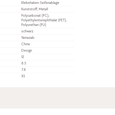
Klebehaken-Seifenablage
Kunststoff, Metall
Polycarbonat (PC),
Polyethylenterephthalat (PET),
Polyurethan (PU)
schwarz
Yamazaki
China
Design
12
8.5
7.8
XS