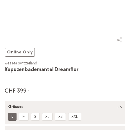
Online Only
weseta switzerland
Kapuzenbademantel Dreamflor
CHF 399.-
Grösse:
L
M
S
XL
XS
XXL