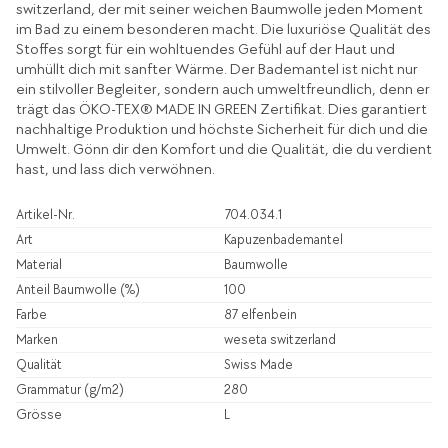
switzerland, der mit seiner weichen Baumwolle jeden Moment
im Bad zu einem besonderen macht. Die luxuriöse Qualität des
Stoffes sorgt für ein wohltuendes Gefühl auf der Haut und
umhüllt dich mit sanfter Wärme. Der Bademantel ist nicht nur
ein stilvoller Begleiter, sondern auch umweltfreundlich, denn er
trägt das ÖKO-TEX® MADE IN GREEN Zertifikat. Dies garantiert
nachhaltige Produktion und höchste Sicherheit für dich und die
Umwelt. Gönn dir den Komfort und die Qualität, die du verdient
hast, und lass dich verwöhnen.
Artikel-Nr.
704.034.1
Art
Kapuzenbademantel
Material
Baumwolle
Anteil Baumwolle (%)
100
Farbe
87 elfenbein
Marken
weseta switzerland
Qualität
Swiss Made
Grammatur (g/m2)
280
Grösse
L