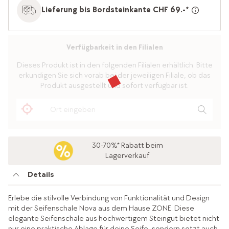
Lieferung bis Bordsteinkante CHF 69.-*
Verfügbarkeit in den Filialen
Dieses Produkt ist in den folgenden Filialen erhältlich. Bitte
erkundigen Sie sich vorab bei der jeweiligen Filiale, ob das
Produkt ausgestellt und sofort verfügbar ist.
30-70%* Rabatt beim
Lagerverkauf
Details
Erlebe die stilvolle Verbindung von Funktionalität und Design
mit der Seifenschale Nova aus dem Hause ZONE. Diese
elegante Seifenschale aus hochwertigem Steingut bietet nicht
nur eine praktische Ablage für deine Seife, sondern setzt auch