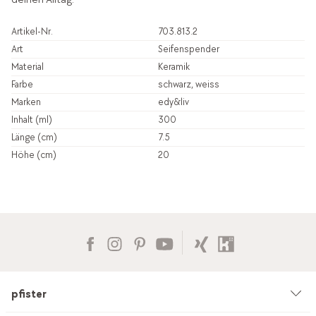
Artikel-Nr.
703.813.2
Art
Seifenspender
Material
Keramik
Farbe
schwarz, weiss
Marken
edy&liv
Inhalt (ml)
300
Länge (cm)
7.5
Höhe (cm)
20
pfister