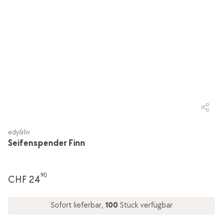
edy&liv
Seifenspender Finn
90
CHF 24
Sofort lieferbar,
100
Stück verfügbar