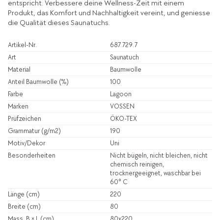
entspricht. Verbessere deine Wellness-Zeit mit einem
Produkt, das Komfort und Nachhaltigkeit vereint, und geniesse
die Qualität dieses Saunatuchs.
Artikel-Nr.
687.729.7
Art
Saunatuch
Material
Baumwolle
Anteil Baumwolle (%)
100
Farbe
Lagoon
Marken
VOSSEN
Prüfzeichen
ÖKO-TEX
Grammatur (g/m2)
190
Motiv/Dekor
Uni
Besonderheiten
Nicht bügeln, nicht bleichen, nicht
chemisch reinigen,
trocknergeeignet, waschbar bei
60° C
Länge (cm)
220
Breite (cm)
80
Mass, B × L (cm)
80x220