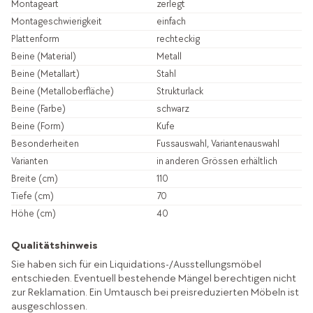
Montageart
zerlegt
Montageschwierigkeit
einfach
Plattenform
rechteckig
Beine (Material)
Metall
Beine (Metallart)
Stahl
Beine (Metalloberfläche)
Strukturlack
Beine (Farbe)
schwarz
Beine (Form)
Kufe
Besonderheiten
Fussauswahl, Variantenauswahl
Varianten
in anderen Grössen erhältlich
Breite (cm)
110
Tiefe (cm)
70
Höhe (cm)
40
Qualitätshinweis
Sie haben sich für ein Liquidations-/Ausstellungsmöbel
entschieden. Eventuell bestehende Mängel berechtigen nicht
zur Reklamation. Ein Umtausch bei preisreduzierten Möbeln ist
ausgeschlossen.