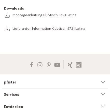
Downloads
Montageanleitung Klubtisch 8721 Latina
Lieferanten Information Klubtisch 8721 Latina
pfister
Unternehmen
Services
Umwelt & Nachhaltigkeit
Beratung
Entdecken