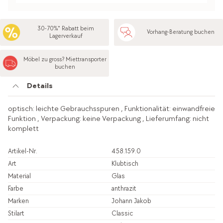
30-70%* Rabatt beim
Vorhang-Beratung buchen
Lagerverkauf
Möbel zu gross? Miettransporter
buchen
Details
optisch: leichte Gebrauchsspuren , Funktionalität: einwandfreie
Funktion , Verpackung: keine Verpackung , Lieferumfang: nicht
komplett
Artikel-Nr.
458.159.0
Art
Klubtisch
Material
Glas
Farbe
anthrazit
Marken
Johann Jakob
Stilart
Classic