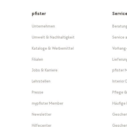
pfister
Servic
Unternehmen
Beratun
Umwelt & Nachhaltigkeit
Service 
Kataloge & Werbemittel
Vorhang
Filialen
Lieferu
Jobs & Karriere
pfister 
Lehrstellen
Interior
Presse
Pflege &
mypfister Member
Häufige 
Newsletter
Geschen
Hilfecenter
Geschen