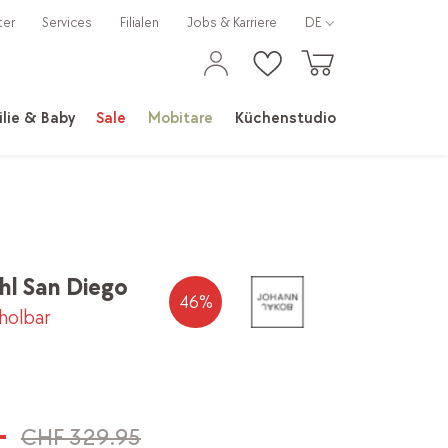
ter
Services
Filialen
Jobs & Karriere
DE
lie & Baby
Sale
Mobitare
Küchenstudio
hl San Diego
46
%
bholbar
-
CHF 329.95