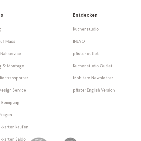
es
Entdecken
g
Küchenstudio
auf Mass
INEVO
-Nähservice
pfister outlet
ng & Montage
Küchenstudio Outlet
Miettransporter
Mobitare Newsletter
 Design Service
pfister English Version
 Reinigung
Fragen
kkarten kaufen
kkarten Saldo