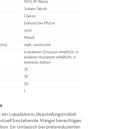
WGL.W Weiss
Johann Jakob
Classic
Exklusiv bei Pfister
rund
Metall
äche)
matt, verchromt
in anderen Grössen erhältlich, in
anderen Holzarten erhältlich, in
weiteren Farben
70
70
35
1
s
r ein Liquidations-/Ausstellungsmöbel
entuell bestehende Mängel berechtigen
tion. Ein Umtausch bei preisreduzierten