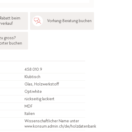
Rabatt beim
Vorhang-Beratung buchen
rverkauf
zu gross?
orter buchen
458.010.9
Klubtisch
Glas, Holzwerkstoff
Optiwhite
rückseitig lackiert
MDF
Italien
Wissenschaftlicher Name unter
www.konsum.admin.ch/de/holzdatenbank