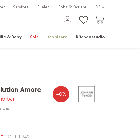
ter
Services
Filialen
Jobs & Karriere
DE
ilie & Baby
Sale
Mobitare
Küchenstudio
olution Amore
40
%
bholbar
Albis
-
CHF 1'249.-