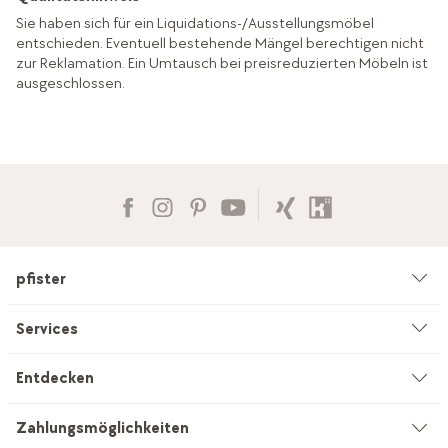
Sie haben sich für ein Liquidations-/Ausstellungsmöbel
entschieden. Eventuell bestehende Mängel berechtigen nicht
zur Reklamation. Ein Umtausch bei preisreduzierten Möbeln ist
ausgeschlossen.
pfister
Unternehmen
Services
Umwelt & Nachhaltigkeit
Beratung
Entdecken
Kataloge & Werbemittel
Service auf Mass
Küchenstudio
Zahlungsmöglichkeiten
Filialen