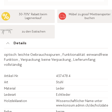
30-70%* Rabatt beim
Möbel zu gross? Miettransporter
Lagerverkauf
buchen
zu den Esstischen
Details
optisch: leichte Gebrauchsspuren , Funktionalität: einwandfreie
Funktion , Verpackung: keine Verpackung , Lieferumfang:
vollständig
Artikel-Nr.
457.478.4
Art
Stuhl
Material
Leder
Lederart
Echtleder
Holzdeklaration
Wissenschaftlicher Name unter
www.konsum.admin.ch/de/holzdatenb
Farbe
beige