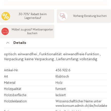
30-70%* Rabatt beim
Vorhang-Beratung buchen
Lagerverkauf
Möbel zu gross? Miettransporter
buchen
Details
optisch: einwandfrei , Funktionalität: einwandfreie Funktion ,
Verpackung: keine Verpackung , Lieferumfang: vollständig
Artikel-Nr.
456.922.6
Art
Klubtisch
Material
Holz
Holzqualität
furniert
Holzoberfläche
lackiert
Holzdeklaration
Wissenschaftlicher Name unter
www.konsum.admin.ch/de/holzdatenb