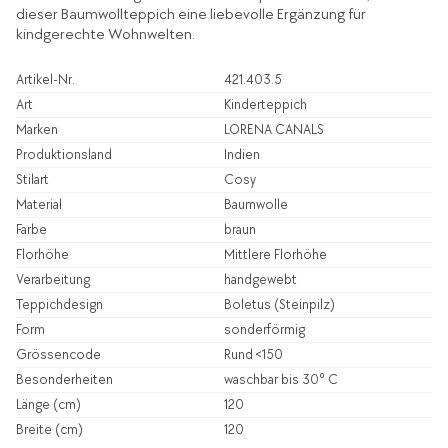
dieser Baumwollteppich eine liebevolle Ergänzung für
kindgerechte Wohnwelten.
Artikel-Nr.
421.403.5
Art
Kinderteppich
Marken
LORENA CANALS
Produktionsland
Indien
Stilart
Cosy
Material
Baumwolle
Farbe
braun
Florhöhe
Mittlere Florhöhe
Verarbeitung
handgewebt
Teppichdesign
Boletus (Steinpilz)
Form
sonderförmig
Grössencode
Rund <150
Besonderheiten
waschbar bis 30° C
Länge (cm)
120
Breite (cm)
120