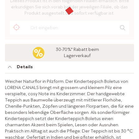
Dieses Produkt ist in den folgenden Filialen erhältlich. Bitte
erkundigen Sie sich vorab bei der jeweiligen Filiale, ob das
Produkt ausgestellt und sofort verfügbar ist.
30-70%* Rabatt beim
Lagerverkauf
Details
Weicher Naturflor in Pilzform. Der Kinderteppich Boletus von
LORENA CANALS bringt mit grossem und kleinem Pilz eine
verspielte, cosy Note ins Kinderzimmer. Der handgewebte
Teppich aus Baumwolle überzeugt mit mittlerer Florhöhe,
Chenille-Punkten, Zöpfen und längeren Florpartien, die für eine
besonders lebendige Oberfläche sorgen. Als sonderförmiger
Kinderteppich setzt der Kinderteppich Boletus einen
charmanten Akzent beim Spielen, Lesen oder Ausruhen.
Praktisch im Alltag ist auch die Pflege: Der Teppich ist bis 30 °C
waschbar. Gefertigt in Indien und bei pfister erhältlich, ist