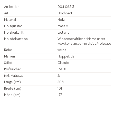
Artikel-Nr.
004.065.3
Art
Hochbett
Material
Holz
Holzqualität
massiv
Holzherkunft
Lettland
Holzdeklaration
Wissenschaftlicher Name unter
www.konsum.admin.ch/de/holzdatenb
Farbe
weiss
Marken
Hoppekids
Stilart
Classic
Prüfzeichen
FSC®
inkl. Matratze
Ja
Länge (cm)
208
Breite (cm)
101
Höhe (cm)
177