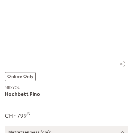
Online Only
MID.YOU
Hochbett Pino
95
CHF 799
Matratzenmass (cm):