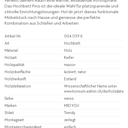
verleiht deinem Raum eine warme, einladende Atmosphäre.
Das Hochbett Pino ist die ideale Wahl für platzsparende und
stilvolle Einrichtungslösungen. Hol dir jetzt dieses funktionale
Möbelstück nach Hause und geniesse die perfekte
Kombination aus Schlafen und Arbeiten.
Artikel-Nr.
004.059.6
Art
Hochbett
Material
Holz
Holzart
Kiefer
Holzqualität
massiv
Holzoberfläche
lackiert, natur
Holzherkunft
Estland
Holzdeklaration
Wissenschaftlicher Name unter
www.konsum.admin.ch/de/holzdatenb
Farbe
weiss
Marken
MID.YOU
Stilart
Trendy
Montageart
zerlegt
Montageschwierigkeit
einfach