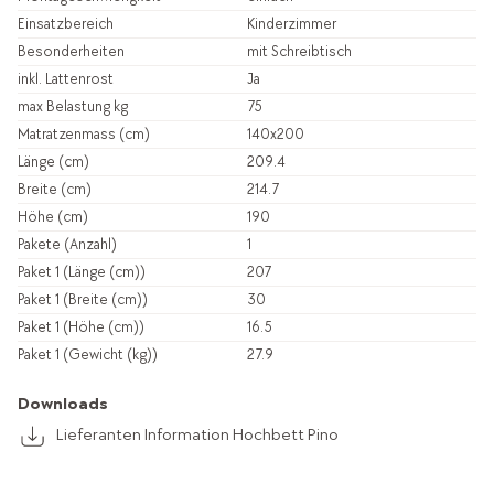
Einsatzbereich
Kinderzimmer
Besonderheiten
mit Schreibtisch
inkl. Lattenrost
Ja
max Belastung kg
75
Matratzenmass (cm)
140x200
Länge (cm)
209.4
Breite (cm)
214.7
Höhe (cm)
190
Pakete (Anzahl)
1
Paket 1 (Länge (cm))
207
Paket 1 (Breite (cm))
30
Paket 1 (Höhe (cm))
16.5
Paket 1 (Gewicht (kg))
27.9
Downloads
Lieferanten Information Hochbett Pino