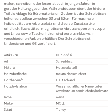
malen, schreiben oder lesen ist auch in jungen Jahren in
gerader Haltung gesünder. Währenddessen dient der hintere
Teil als Ablage für Büromaterialien. Zudem ist der Schreibtisch
höhenverstellbar zwischen 53 und 82cm. Für maximale
Individualität am Arbeitsplatz sind diverse Zusatzartikel
erhältlich. Buchstütze, magnetische Abrutschsperre mit Lupe
und Lineal sowie Taschenhaken sind bereits inklusive. In
verschiedenen Farben erhältlich. Der Schreibtisch ist
kindersicher und GS-zertifiziert.
Artikel-Nr.
003.556.6
Art
Schreibtisch
Material
Holzwerkstoff
Holzoberfläche
melaminbeschichtet
Holzherkunft
Deutschland
Holzdeklaration
Wissenschaftlicher Name unter
www.konsum.admin.ch/de/holzdatenb
Farbe
weiss
Marken
MOLL
Stilart
Trendy