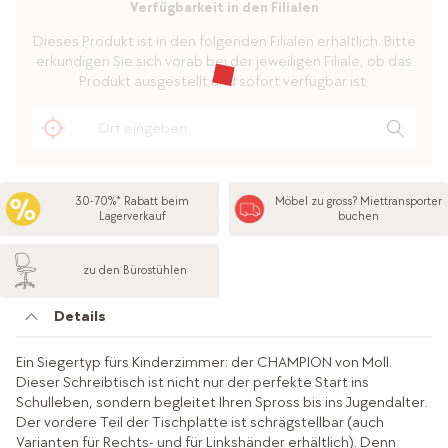
Verfügbarkeit in den Filialen
Dieses Produkt ist in den folgenden Filialen erhältlich. Bitte
erkundigen Sie sich vorab bei der jeweiligen Filiale, ob das
Produkt ausgestellt und sofort verfügbar ist.
30-70%* Rabatt beim
Möbel zu gross? Miettransporter
Lagerverkauf
buchen
zu den Bürostühlen
Details
Ein Siegertyp fürs Kinderzimmer: der CHAMPION von Moll.
Dieser Schreibtisch ist nicht nur der perfekte Start ins
Schulleben, sondern begleitet Ihren Spross bis ins Jugendalter.
Der vordere Teil der Tischplatte ist schrägstellbar (auch
Varianten für Rechts- und für Linkshänder erhältlich). Denn