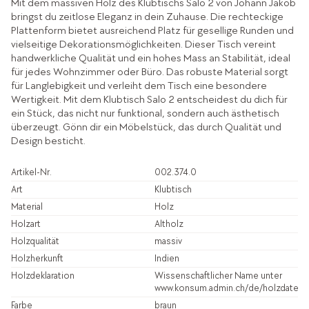
Mit dem massiven Holz des Klubtischs Salo 2 von Johann Jakob
bringst du zeitlose Eleganz in dein Zuhause. Die rechteckige
Plattenform bietet ausreichend Platz für gesellige Runden und
vielseitige Dekorationsmöglichkeiten. Dieser Tisch vereint
handwerkliche Qualität und ein hohes Mass an Stabilität, ideal
für jedes Wohnzimmer oder Büro. Das robuste Material sorgt
für Langlebigkeit und verleiht dem Tisch eine besondere
Wertigkeit. Mit dem Klubtisch Salo 2 entscheidest du dich für
ein Stück, das nicht nur funktional, sondern auch ästhetisch
überzeugt. Gönn dir ein Möbelstück, das durch Qualität und
Design besticht.
Artikel-Nr.
002.374.0
Art
Klubtisch
Material
Holz
Holzart
Altholz
Holzqualität
massiv
Holzherkunft
Indien
Holzdeklaration
Wissenschaftlicher Name unter
www.konsum.admin.ch/de/holzdatenb
Farbe
braun