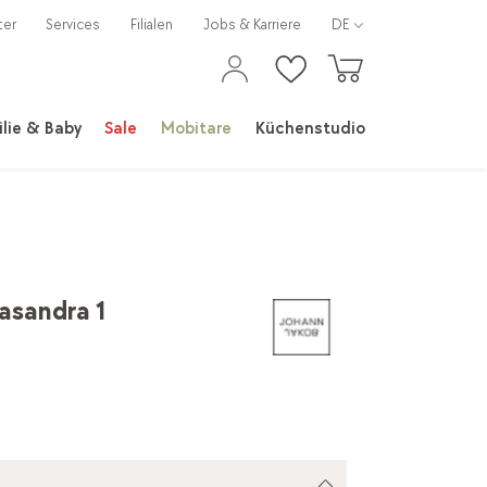
ter
Services
Filialen
Jobs & Karriere
DE
lie & Baby
Sale
Mobitare
Küchenstudio
asandra 1