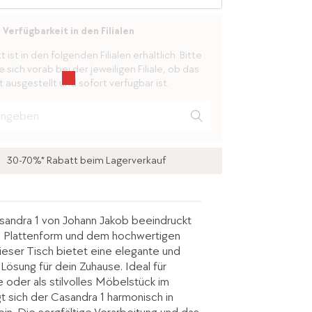
Verfügbarkeit in den Filialen
ist in den folgenden Filialen erhältlich. Bitte
 sich vorab bei der jeweiligen Filiale, ob das
 ausgestellt und sofort verfügbar ist.
30-70%* Rabatt beim Lagerverkauf
sandra 1 von Johann Jakob beeindruckt
n Plattenform und dem hochwertigen
Dieser Tisch bietet eine elegante und
Lösung für dein Zuhause. Ideal für
 oder als stilvolles Möbelstück im
 sich der Casandra 1 harmonisch in