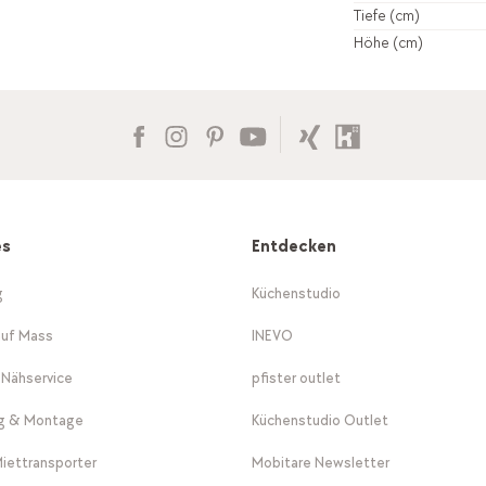
Tiefe (cm)
Höhe (cm)
es
Entdecken
g
Küchenstudio
auf Mass
INEVO
-Nähservice
pfister outlet
ng & Montage
Küchenstudio Outlet
Miettransporter
Mobitare Newsletter