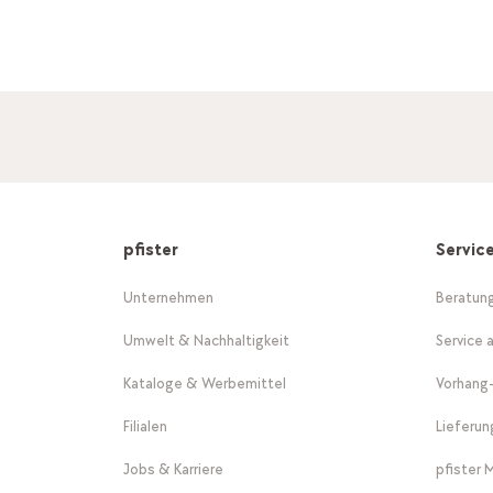
pfister
Servic
Unternehmen
Beratun
Umwelt & Nachhaltigkeit
Service 
Kataloge & Werbemittel
Vorhang
Filialen
Lieferu
Jobs & Karriere
pfister 