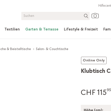
Hilfecen
Textilien
Garten & Terrasse
Lifestyle & Freizeit
Fami
che & Beistelltische
Salon- & Couchtische
Online Only
Klubtisch C
CHF 115
95
Höhe (cm):