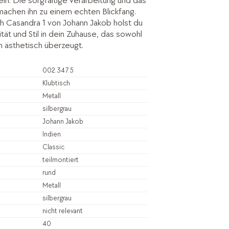
in. Die sorgfältige Verarbeitung und das
machen ihn zu einem echten Blickfang.
h Casandra 1 von Johann Jakob holst du
lität und Stil in dein Zuhause, das sowohl
ch ästhetisch überzeugt.
002.347.5
Klubtisch
Metall
silbergrau
Johann Jakob
Indien
Classic
teilmontiert
rund
Metall
silbergrau
nicht relevant
40