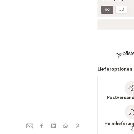
46
50
Lieferoptionen
Postversand
Heimlieferun