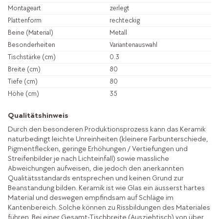
Montageart
zerlegt
Plattenform
rechteckig
Beine (Material)
Metall
Besonderheiten
Variantenauswahl
Tischstärke (cm)
0.3
Breite (cm)
80
Tiefe (cm)
80
Höhe (cm)
35
Qualitätshinweis
Durch den besonderen Produktionsprozess kann das Keramik
naturbedingt leichte Unreinheiten (kleinere Farbunterschiede,
Pigmentflecken, geringe Erhöhungen / Vertiefungen und
Streifenbilder je nach Lichteinfall) sowie massliche
Abweichungen aufweisen, die jedoch den anerkannten
Qualitätsstandards entsprechen und keinen Grund zur
Beanstandung bilden. Keramik ist wie Glas ein äusserst hartes
Material und deswegen empfindsam auf Schläge im
Kantenbereich. Solche können zu Rissbildungen des Materiales
führen. Bei einer Gesamt-Tischbreite (Ausziehtisch) von über