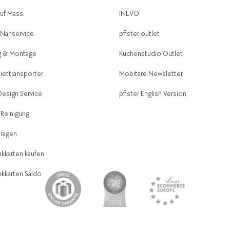
auf Mass
INEVO
-Nähservice
pfister outlet
g & Montage
Küchenstudio Outlet
Miettransporter
Mobitare Newsletter
 Design Service
pfister English Version
 Reinigung
Fragen
kkarten kaufen
kkarten Saldo