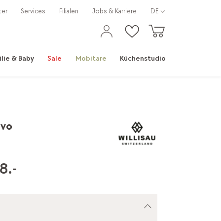
ter
Services
Filialen
Jobs & Karriere
DE
ilie & Baby
Sale
Mobitare
Küchenstudio
evo
8.-