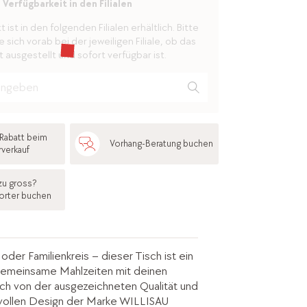
Verfügbarkeit in den Filialen
ist in den folgenden Filialen erhältlich. Bitte
 sich vorab bei der jeweiligen Filiale, ob das
 ausgestellt und sofort verfügbar ist.
Rabatt beim
Vorhang-Beratung buchen
rverkauf
zu gross?
orter buchen
der Familienkreis – dieser Tisch ist ein
gemeinsame Mahlzeiten mit deinen
ich von der ausgezeichneten Qualität und
ollen Design der Marke WILLISAU