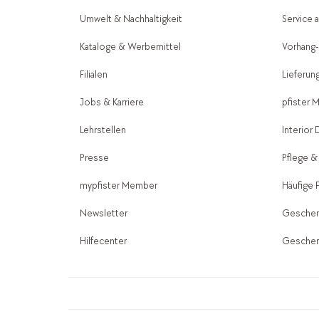
Umwelt & Nachhaltigkeit
Service 
Kataloge & Werbemittel
Vorhang
Filialen
Lieferun
Jobs & Karriere
pfister 
Lehrstellen
Interior
Presse
Pflege &
mypfister Member
Häufige 
Newsletter
Geschen
Hilfecenter
Geschen