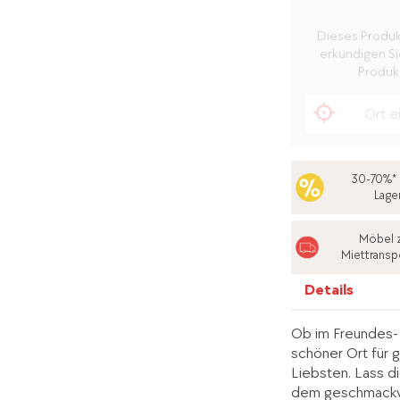
Dieses Produkt 
erkundigen Sie
Produkt
30-70%* 
Lage
Möbel 
Miettransp
Details
Ob im Freundes- o
schöner Ort für 
Liebsten. Lass d
dem geschmackv