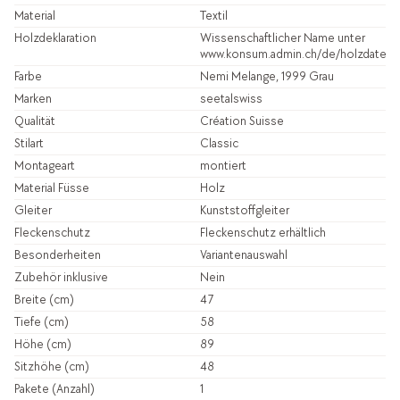
Material
Textil
Holzdeklaration
Wissenschaftlicher Name unter
www.konsum.admin.ch/de/holzdatenb
Farbe
Nemi Melange, 1999 Grau
Marken
seetalswiss
Qualität
Création Suisse
Stilart
Classic
Montageart
montiert
Material Füsse
Holz
Gleiter
Kunststoffgleiter
Fleckenschutz
Fleckenschutz erhältlich
Besonderheiten
Variantenauswahl
Zubehör inklusive
Nein
Breite (cm)
47
Tiefe (cm)
58
Höhe (cm)
89
Sitzhöhe (cm)
48
Pakete (Anzahl)
1