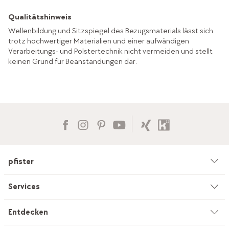
Qualitätshinweis
Wellenbildung und Sitzspiegel des Bezugsmaterials lässt sich
trotz hochwertiger Materialien und einer aufwändigen
Verarbeitungs- und Polstertechnik nicht vermeiden und stellt
keinen Grund für Beanstandungen dar.
pfister
Unternehmen
Services
Umwelt & Nachhaltigkeit
Beratung
Entdecken
Kataloge & Werbemittel