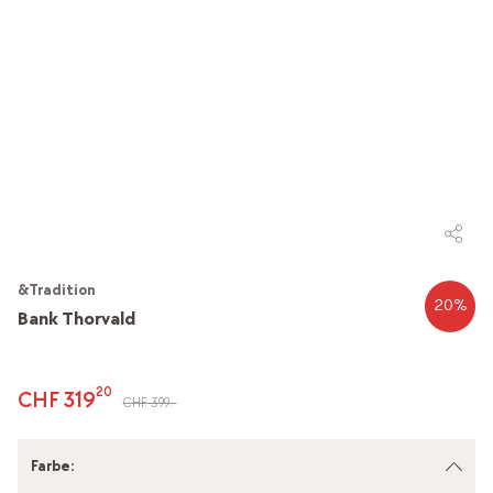
&Tradition
20
%
Bank Thorvald
20
CHF 319
CHF 399.-
Farbe
: