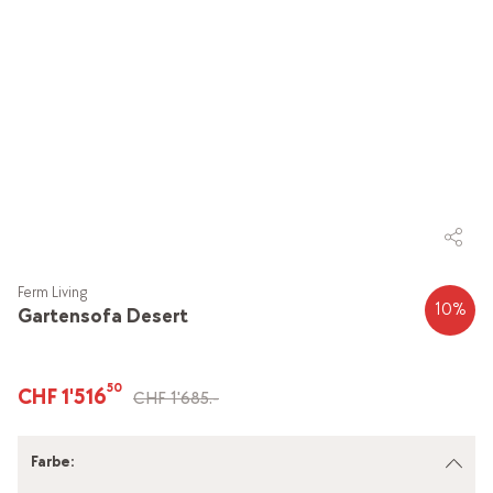
Ferm Living
10
%
Gartensofa Desert
50
CHF 1'516
CHF 1'685.-
Farbe
: