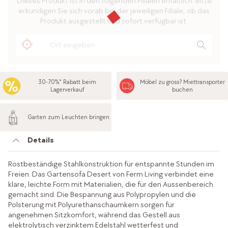
Dieses Produkt ist in den folgenden Filialen erhältlich. Bitte
erkundigen Sie sich vorab bei der jeweiligen Filiale, ob das
Produkt ausgestellt und sofort verfügbar ist.
30-70%* Rabatt beim
Möbel zu gross? Miettransporter
Lagerverkauf
buchen
Garten zum Leuchten bringen
Details
Rostbeständige Stahlkonstruktion für entspannte Stunden im
Freien. Das Gartensofa Desert von Ferm Living verbindet eine
klare, leichte Form mit Materialien, die für den Aussenbereich
gemacht sind. Die Bespannung aus Polypropylen und die
Polsterung mit Polyurethanschaumkern sorgen für
angenehmen Sitzkomfort, während das Gestell aus
elektrolytisch verzinktem Edelstahl wetterfest und