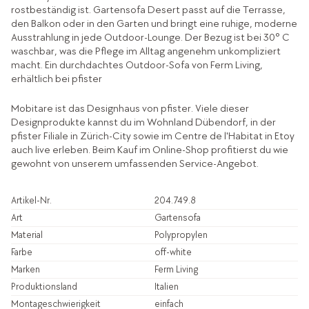
rostbeständig ist. Gartensofa Desert passt auf die Terrasse,
den Balkon oder in den Garten und bringt eine ruhige, moderne
Ausstrahlung in jede Outdoor-Lounge. Der Bezug ist bei 30° C
waschbar, was die Pflege im Alltag angenehm unkompliziert
macht. Ein durchdachtes Outdoor-Sofa von Ferm Living,
erhältlich bei pfister
Mobitare ist das Designhaus von pfister. Viele dieser
Designprodukte kannst du im Wohnland Dübendorf, in der
pfister Filiale in Zürich-City sowie im Centre de l'Habitat in Etoy
auch live erleben. Beim Kauf im Online-Shop profitierst du wie
gewohnt von unserem umfassenden Service-Angebot.
Artikel-Nr.
204.749.8
Art
Gartensofa
Material
Polypropylen
Farbe
off-white
Marken
Ferm Living
Produktionsland
Italien
Montageschwierigkeit
einfach