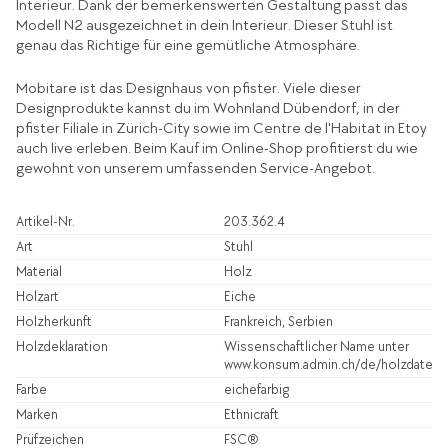
Interieur. Dank der bemerkenswerten Gestaltung passt das
Modell N2 ausgezeichnet in dein Interieur. Dieser Stuhl ist
genau das Richtige für eine gemütliche Atmosphäre.
Mobitare ist das Designhaus von pfister. Viele dieser
Designprodukte kannst du im Wohnland Dübendorf, in der
pfister Filiale in Zürich-City sowie im Centre de l'Habitat in Etoy
auch live erleben. Beim Kauf im Online-Shop profitierst du wie
gewohnt von unserem umfassenden Service-Angebot.
Artikel-Nr.
203.362.4
Art
Stuhl
Material
Holz
Holzart
Eiche
Holzherkunft
Frankreich, Serbien
Holzdeklaration
Wissenschaftlicher Name unter
www.konsum.admin.ch/de/holzdatenb
Farbe
eichefarbig
Marken
Ethnicraft
Prüfzeichen
FSC®