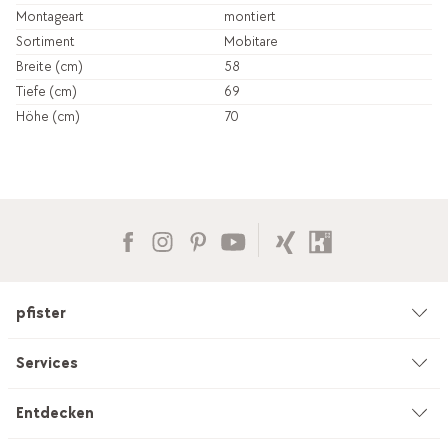
Montageart
montiert
Sortiment
Mobitare
Breite (cm)
58
Tiefe (cm)
69
Höhe (cm)
70
pfister
Unternehmen
Services
Umwelt & Nachhaltigkeit
Beratung
Entdecken
Kataloge & Werbemittel
Service auf Mass