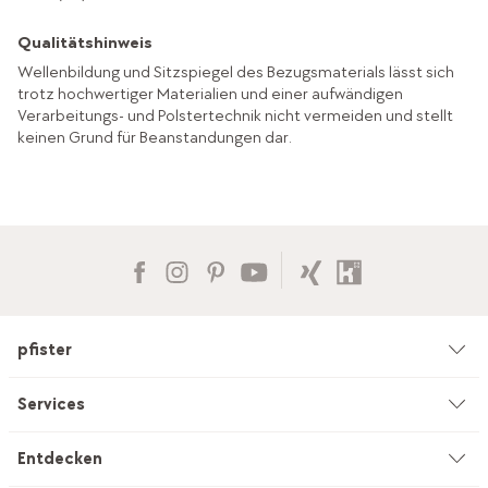
Qualitätshinweis
Wellenbildung und Sitzspiegel des Bezugsmaterials lässt sich
trotz hochwertiger Materialien und einer aufwändigen
Verarbeitungs- und Polstertechnik nicht vermeiden und stellt
keinen Grund für Beanstandungen dar.
pfister
Unternehmen
Services
Umwelt & Nachhaltigkeit
Beratung
Entdecken
Kataloge & Werbemittel