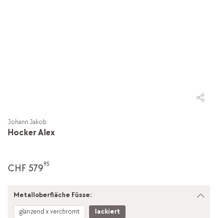
Johann Jakob
Hocker Alex
95
CHF 579
Metalloberfläche Füsse:
glänzend x verchromt
lackiert