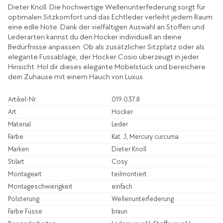
Dieter Knoll. Die hochwertige Wellenunterfederung sorgt für
optimalen Sitzkomfort und das Echtleder verleiht jedem Raum
eine edle Note. Dank der vielfältigen Auswahl an Stoffen und
Lederarten kannst du den Hocker individuell an deine
Bedürfnisse anpassen. Ob als zusätzlicher Sitzplatz oder als
elegante Fussablage, der Hocker Cosio überzeugt in jeder
Hinsicht. Hol dir dieses elegante Möbelstück und bereichere
dein Zuhause mit einem Hauch von Luxus.
Artikel-Nr.
019.037.8
Art
Hocker
Material
Leder
Farbe
Kat. J, Mercury curcuma
Marken
Dieter Knoll
Stilart
Cosy
Montageart
teilmontiert
Montageschwierigkeit
einfach
Polsterung
Wellenunterfederung
Farbe Füsse
braun