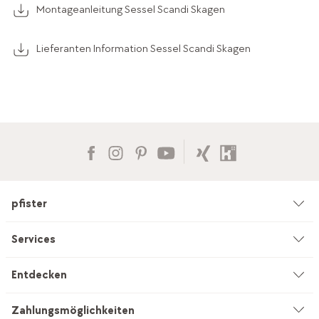
Montageanleitung Sessel Scandi Skagen
Lieferanten Information Sessel Scandi Skagen
pfister
Unternehmen
Services
Umwelt & Nachhaltigkeit
Beratung
Entdecken
Kataloge & Werbemittel
Service auf Mass
Küchenstudio
Zahlungsmöglichkeiten
Filialen