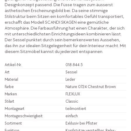
Designkonzept passend. Die Füsse tragen zum äusserst
ästhetischen Erscheinungsbild bei. Da seine stimmige
Stilstruktur beim Sitzen ein komfortables Gefühl transportiert,
erschafft das Modell SCANDI SKAGEN eine gemütliche
Atmosphäre. Die Farbausführung hat einen Charakter, der sich
mit unterschiedlichsten Einrichtungsideen kombinieren lässt.
Der Sessel punktet durch sein bemerkenswertes Aussehen,
das ihn zur idealen Sitzgelegenheit für dein Interieur macht. Mit
diesem Sitzmöbel kannst du jederzeit entspannen.
Artikel-Nr.
018.844.5
Art
Sessel
Material
Leder
Farbe
Nature 0724 Chestnut Brown
Marken
FLEXLUX
Stilart
Classic
Montageart
teilmontiert
Montageschwierigkeit
einfach
Sortiment
Exklusiv bei Pfister
Funktion
Kopfstütze verstellbar, Relax-