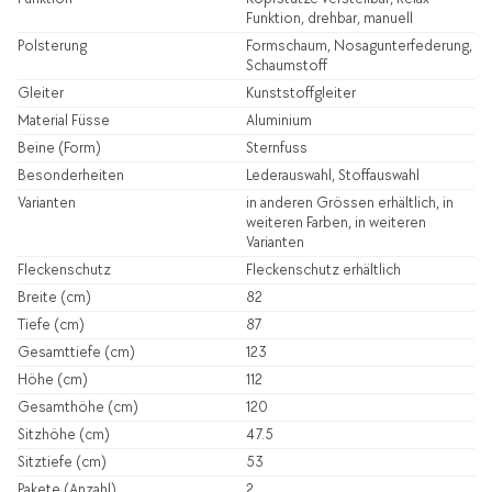
Funktion, drehbar, manuell
Polsterung
Formschaum, Nosagunterfederung,
Schaumstoff
Gleiter
Kunststoffgleiter
Material Füsse
Aluminium
Beine (Form)
Sternfuss
Besonderheiten
Lederauswahl, Stoffauswahl
Varianten
in anderen Grössen erhältlich, in
weiteren Farben, in weiteren
Varianten
Fleckenschutz
Fleckenschutz erhältlich
Breite (cm)
82
Tiefe (cm)
87
Gesamttiefe (cm)
123
Höhe (cm)
112
Gesamthöhe (cm)
120
Sitzhöhe (cm)
47.5
Sitztiefe (cm)
53
Pakete (Anzahl)
2