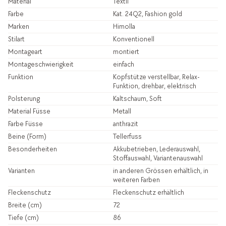
Material
Textil
Farbe
Kat. 24Q2, Fashion gold
Marken
Himolla
Stilart
Konventionell
Montageart
montiert
Montageschwierigkeit
einfach
Funktion
Kopfstütze verstellbar, Relax-
Funktion, drehbar, elektrisch
Polsterung
Kaltschaum, Soft
Material Füsse
Metall
Farbe Füsse
anthrazit
Beine (Form)
Tellerfuss
Besonderheiten
Akkubetrieben, Lederauswahl,
Stoffauswahl, Variantenauswahl
Varianten
in anderen Grössen erhältlich, in
weiteren Farben
Fleckenschutz
Fleckenschutz erhältlich
Breite (cm)
72
Tiefe (cm)
86