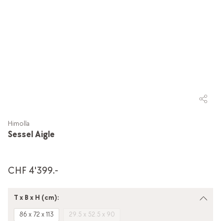
Himolla
Sessel Aigle
CHF 4'399.-
T x B x H (cm):
86 x 72 x 113
29.5 x 52.5 x 90