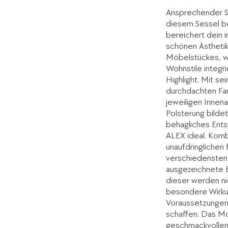
Ansprechender Si
diesem Sessel be
bereichert dein 
schönen Ästhetik
Möbelstückes, w
Wohnstile integri
Highlight. Mit s
durchdachten Far
jeweiligen Innen
Polsterung bilde
behagliches Ent
ALEX ideal. Komb
unaufdringlichen 
verschiedensten
ausgezeichnete E
dieser werden nic
besondere Wirkun
Voraussetzungen 
schaffen. Das Mod
geschmackvollen