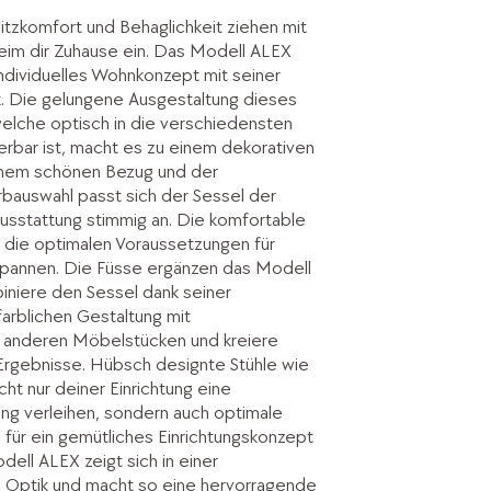
tzkomfort und Behaglichkeit ziehen mit
im dir Zuhause ein. Das Modell ALEX
individuelles Wohnkonzept mit seiner
. Die gelungene Ausgestaltung dieses
elche optisch in die verschiedensten
erbar ist, macht es zu einem dekorativen
einem schönen Bezug und der
bauswahl passt sich der Sessel der
ausstattung stimmig an. Die komfortable
t die optimalen Voraussetzungen für
spannen. Die Füsse ergänzen das Modell
iniere den Sessel dank seiner
farblichen Gestaltung mit
 anderen Möbelstücken und kreiere
rgebnisse. Hübsch designte Stühle wie
ht nur deiner Einrichtung eine
g verleihen, sondern auch optimale
für ein gemütliches Einrichtungskonzept
ell ALEX zeigt sich in einer
 Optik und macht so eine hervorragende