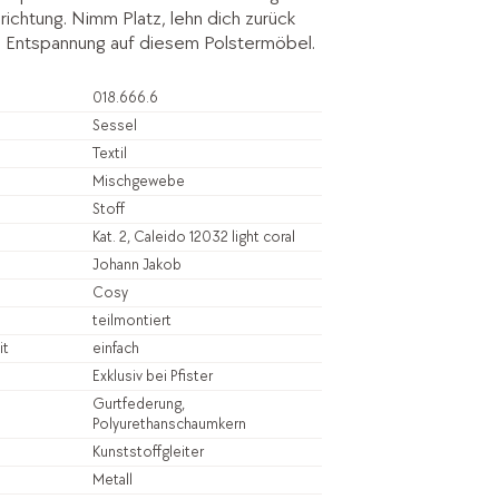
inrichtung. Nimm Platz, lehn dich zurück
e Entspannung auf diesem Polstermöbel.
018.666.6
Sessel
Textil
Mischgewebe
Stoff
Kat. 2, Caleido 12032 light coral
Johann Jakob
Cosy
teilmontiert
it
einfach
Exklusiv bei Pfister
Gurtfederung,
Polyurethanschaumkern
Kunststoffgleiter
Metall