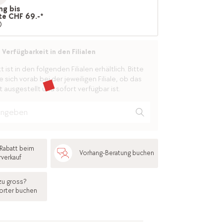
ng bis
te CHF 69.-*
Verfügbarkeit in den Filialen
ist in den folgenden Filialen erhältlich. Bitte
 sich vorab bei der jeweiligen Filiale, ob das
 ausgestellt und sofort verfügbar ist.
Rabatt beim
Vorhang-Beratung buchen
rverkauf
zu gross?
orter buchen