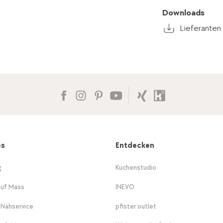
Downloads
Lieferanten 
es
Entdecken
g
Küchenstudio
auf Mass
INEVO
-Nähservice
pfister outlet