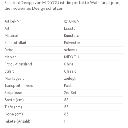
Essstuhl Design von MID.YOU ist die perfekte Wahl für all jene,
die modernes Design schätzen.
Artikel-Nr.
121.048.9
Art
Essstuhl
Material
Kunststoff
Kunststoffart
Polyester
Farbe
schwarz
Marken
MID.YOU
Produktionsland
China
Stilart
Classic
Montageart
zerlegt
Transporthinweis
Post
Setgrösse
2er-Set
Breite (cm)
55
Tiefe (cm)
53
Höhe (cm)
83
Pakete (Anzahl)
1