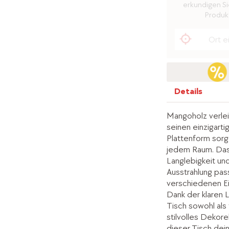
erkundigen Sie
Produkt
Details
Mangoholz verle
seinen einzigart
Plattenform sorgt
jedem Raum. Das 
Langlebigkeit und 
Ausstrahlung pas
verschiedenen Ein
Dank der klaren L
Tisch sowohl als 
stilvolles Dekor
dieser Tisch dei