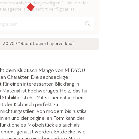
 sich vorab bei der jeweiligen Filiale, ob das
 ausgestellt und sofort verfügbar ist.
30-70%* Rabatt beim Lagerverkauf
iht dem Klubtisch Mango von MID.YOU
igen Charakter. Die sechseckige
 für einen interessanten Blickfang in
Material ist hochwertiges Holz, das für
Stabilität steht. Mit seiner natürlichen
st der Klubtisch perfekt zu
richtungsstilen, von modern bis rustikal.
inien und der originellen Form kann der
funktionales Möbelstück als auch als
element genutzt werden. Entdecke, wie
ner Einrichtung eine besondere Note