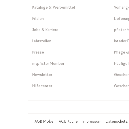
Kataloge & Werbemittel
Vorhang
Filialen
Lieferu
Jobs & Karriere
pfister 
Lehrstellen
Interior
Presse
Pflege &
mypfister Member
Häufige 
Newsletter
Geschen
Hilfecenter
Geschen
AGB Möbel
AGB Küche
Impressum
Datenschutz