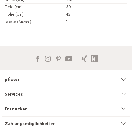
Tiefe (cm)
50
Höhe (cm)
42
Pakete (Anzahl)
1
pfister
Unternehmen
Services
Umwelt & Nachhaltigkeit
Beratung
Entdecken
Kataloge & Werbemittel
Service auf Mass
Küchenstudio
Zahlungsmöglichkeiten
Filialen
Vorhang-Nähservice