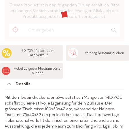
Dieses Produkt ist in den folgenden Filialen erhältlich. Bitte
erkundigen Sie sich vorab bei der jeweiligen Filiale, ob das
Produkt ausgestellt und sofort verfügbar ist.
30-70%* Rabatt beim
Vorhang-Beratung buchen
Lagerverkauf
Möbel zu gross? Miettransporter
buchen
Details
Mit dem beeindruckenden Zweisatztisch Mango von MID.YOU
schaffst du eine stilvolle Ergänzung für dein Zuhause. Der
grössere Tisch misst 100x50x42 cm, während der kleinere
Tisch mit 75x40x32 cm perfekt dazu passt. Das hochwertige
Holzmaterial verleiht den Tischen eine natürliche und warme
Ausstrahlung, die in jedem Raum zum Blickfang wird. Egal, ob im