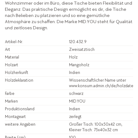
Wohnzimmer oder im Büro, diese Tische bieten Flexibilität und
Eleganz. Das praktische Design ermöglicht es dir, die Tische
nach Belieben zu platzieren und so eine gemütliche
Atmosphäre zu schaffen. Die Marke MID.YOU steht für Qualität
und zeitloses Design.
Artikel-Nr.
120.432.9
Art
Zweisatztisch
Material
Holz
Holzart
Mangoholz
Holzherkunft
Indien
Holzdeklaration
Wissenschaftlicher Name unter
www.konsum.admin.ch/de/holzdatenb
Farbe
schwarz
Marken
MID.YOU
Produktionsland
Indien
Montageart
zerlegt
weitere Angaben
Großer Tisch: 100x50x42 cm,
Kleiner Tisch: 75x40x32 cm
Breite (cm)
100