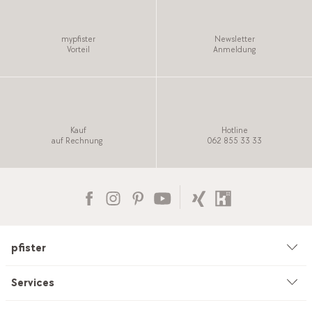
mypfister
Newsletter
Vorteil
Anmeldung
Kauf
Hotline
auf Rechnung
062 855 33 33
pfister
Unternehmen
Services
Umwelt & Nachhaltigkeit