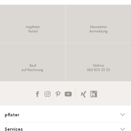
mypfister
Newsletter
Vorteil
Anmeldung
Kauf
Hotline
auf Rechnung
062 855 33 33
pfister
Unternehmen
Services